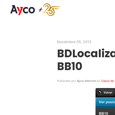
Noviembre 05, 2013
BDLocaliz
BB10
Publicado por
Ayco Internet
en
Casos de 