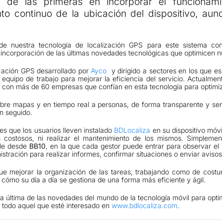
a de las primeras en incorporar el funcionam
to continuo de la ubicación del dispositivo, aun
e nuestra tecnología de localización GPS para este sistema con
incorporación de las últimas novedades tecnológicas que optimicen nu
ización GPS desarrollado por
Ayco
y dirigido a sectores en los que e
equipo de trabajo para mejorar la eficiencia del servicio. Actualmen
con más de 60 empresas que confían en esta tecnología para optimiza
sobre mapas y en tiempo real a personas, de forma transparente y sen
an seguido.
 es que los usuarios lleven instalado
BDLocaliza
en su dispositivo móvi
 costosos, ni realizar el mantenimiento de los mismos. Simplemen
ble desde
BB10
, en la que cada gestor puede entrar para observar el
istración para realizar informes, confirmar situaciones o enviar avisos
ue mejorar la organización de las tareas, trabajando como de cos
cómo su día a día se gestiona de una forma más eficiente y ágil.
a última de las novedades del mundo de la tecnología móvil para optim
a todo aquel que esté interesado en
www.bdlocaliza.com
.