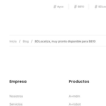
Ayco
BB10
BDLoc
Inicio
Blog
BDLocaliza, muy pronto disponible para BB10
Empresa
Productos
Nosotros
A+mdm
Servicios
A+robot