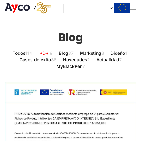
Blog
Todos
114
I+D+i
9
Blog
37
Marketing
3
Diseño
11
Casos de éxito
38
Novedades
2
Actualidad
7
MyBlackPen
7