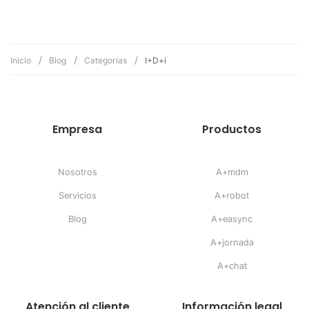
Inicio
Blog
Categorías
I+D+i
Empresa
Productos
Nosotros
A+mdm
Servicios
A+robot
Blog
A+easync
A+jornada
A+chat
Atención al cliente
Información legal