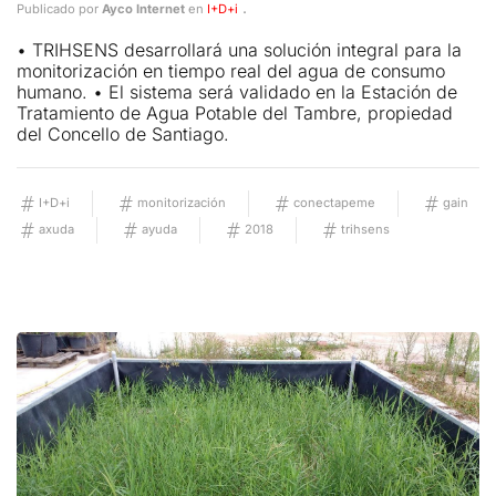
.
Publicado por
Ayco Internet
en
I+D+i
• TRIHSENS desarrollará una solución integral para la
monitorización en tiempo real del agua de consumo
humano. • El sistema será validado en la Estación de
Tratamiento de Agua Potable del Tambre, propiedad
del Concello de Santiago.
I+D+i
monitorización
conectapeme
gain
axuda
ayuda
2018
trihsens