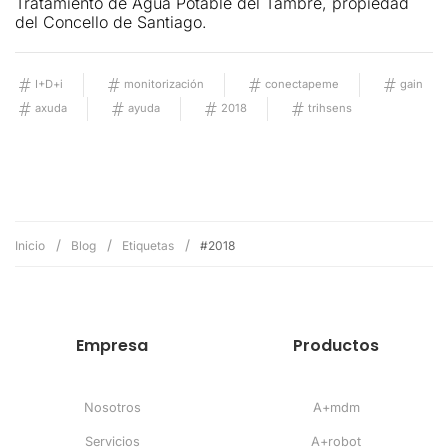
Tratamiento de Agua Potable del Tambre, propiedad
del Concello de Santiago.
I+D+i
monitorización
conectapeme
gain
axuda
ayuda
2018
trihsens
Inicio
Blog
Etiquetas
#2018
Empresa
Productos
Nosotros
A+mdm
Servicios
A+robot