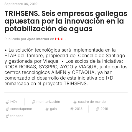
Septiembre 06, 2019
TRIHSENS. Seis empresas gallegas
apuestan por la innovación en la
potabilización de aguas
.
Publicado por
Ayco Internet
en
I+D+i
• La solución tecnológica será implementada en la
ETAP del Tambre, propiedad del Concello de Santiago
y gestionada por Viaqua. • Los socios de la iniciativa:
ROCA ROIBAS, SYSPRO, AYCO y VIAQUA, junto con los
centros tecnológicos AIMEN y CETAQUA, ya han
comenzado el desarrollo de esta iniciativa de I+D
enmarcada en el proyecto TRIHSENS.
I+D+i
monitorización
cuadro de mando
conectapeme
gain
2018
2019
trihsens