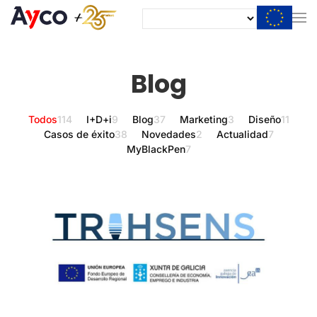
Blog
Todos
114
I+D+i
9
Blog
37
Marketing
3
Diseño
11
Casos de éxito
38
Novedades
2
Actualidad
7
MyBlackPen
7