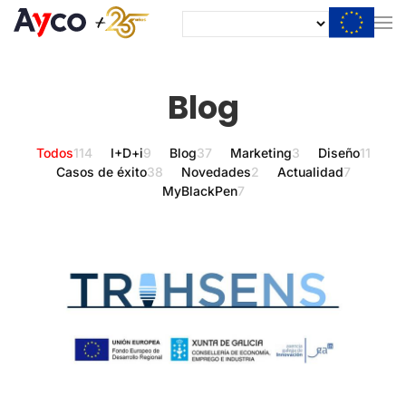
Blog
Todos
114
I+D+i
9
Blog
37
Marketing
3
Diseño
11
Casos de éxito
38
Novedades
2
Actualidad
7
MyBlackPen
7