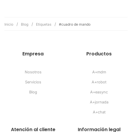
Inicio
Blog
Etiquetas
#cuadro de mando
Empresa
Productos
Nosotros
A+mdm
Servicios
A+robot
Blog
A+easync
A+jornada
A+chat
Atención al cliente
Información legal