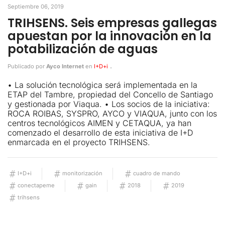
Septiembre 06, 2019
TRIHSENS. Seis empresas gallegas
apuestan por la innovación en la
potabilización de aguas
.
Publicado por
Ayco Internet
en
I+D+i
• La solución tecnológica será implementada en la
ETAP del Tambre, propiedad del Concello de Santiago
y gestionada por Viaqua. • Los socios de la iniciativa:
ROCA ROIBAS, SYSPRO, AYCO y VIAQUA, junto con los
centros tecnológicos AIMEN y CETAQUA, ya han
comenzado el desarrollo de esta iniciativa de I+D
enmarcada en el proyecto TRIHSENS.
I+D+i
monitorización
cuadro de mando
conectapeme
gain
2018
2019
trihsens