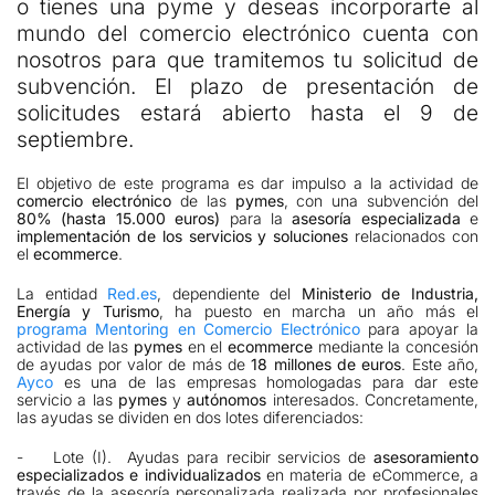
o tienes una pyme y deseas incorporarte al
mundo del comercio electrónico cuenta con
nosotros para que tramitemos tu solicitud de
subvención. El plazo de presentación de
solicitudes estará abierto hasta el 9 de
septiembre.
El objetivo de este programa es dar impulso a la actividad de
comercio electrónico
de las
pymes
, con una subvención del
80% (hasta 15.000 euros)
para la
asesoría especializada
e
implementación de los servicios y soluciones
relacionados con
el
ecommerce
.
La entidad
Red.es
, dependiente del
Ministerio de Industria,
Energía y Turismo
, ha puesto en marcha un año más el
programa Mentoring en Comercio Electrónico
para apoyar la
actividad de las
pymes
en el
ecommerce
mediante la concesión
de ayudas por valor de más de
18 millones de euros
. Este año,
Ayco
es una de las empresas homologadas para dar este
servicio a las
pymes
y
autónomos
interesados. Concretamente,
las ayudas se dividen en dos lotes diferenciados:
- Lote (I). Ayudas para recibir servicios de
asesoramiento
especializados e individualizados
en materia de eCommerce, a
través de la asesoría personalizada realizada por profesionales