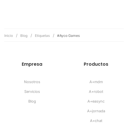
Inicio
Blog
Etiquetas
#Ayco Games
Empresa
Productos
Nosotros
A+mdm
Servicios
A+robot
Blog
A+easync
A+jornada
A+chat