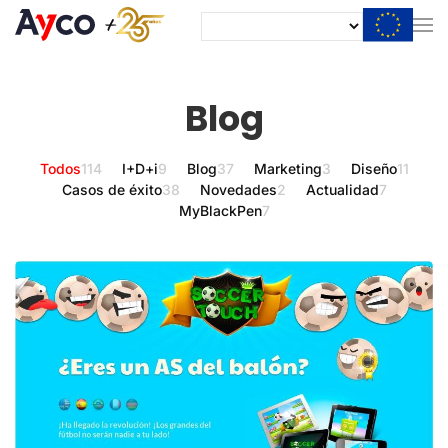
Blog
Todos
114
I+D+i
9
Blog
37
Marketing
3
Diseño
11
Casos de éxito
38
Novedades
2
Actualidad
7
MyBlackPen
7