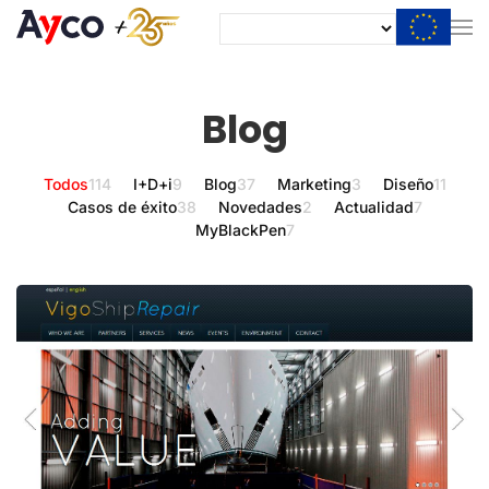
Blog
Todos
114
I+D+i
9
Blog
37
Marketing
3
Diseño
11
Casos de éxito
38
Novedades
2
Actualidad
7
MyBlackPen
7