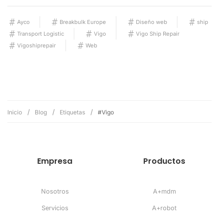
Ayco
Breakbulk Europe
Diseño web
ship
Transport Logistic
Vigo
Vigo Ship Repair
Vigoshiprepair
Web
Inicio
Blog
Etiquetas
#Vigo
Empresa
Productos
Nosotros
A+mdm
Servicios
A+robot